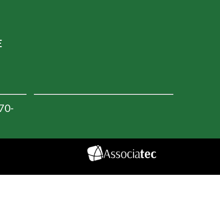
E
970-